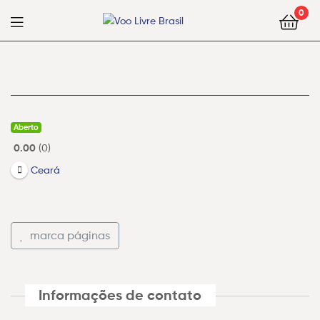
Voo
0
Livre
Voo
Brasil
Livre
Brasil
Aberto
0.00
0
Ceará
marca páginas
Informações de contato