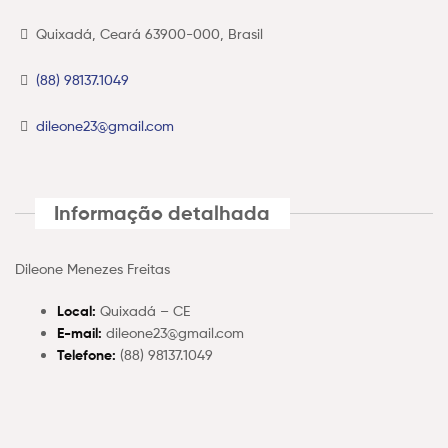
Quixadá, Ceará 63900-000, Brasil
(88) 98137.1049
dileone23@gmail.com
Informação detalhada
Dileone Menezes Freitas
Local:
Quixadá – CE
E-mail:
dileone23@gmail.com
Telefone:
(88) 98137.1049