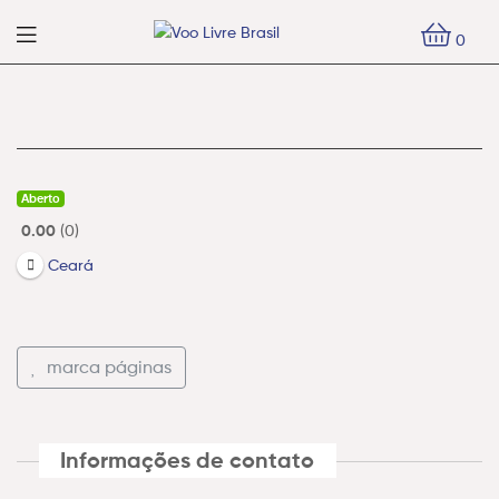
Voo
0
Livre
Voo
Brasil
Livre
Brasil
Aberto
0.00
0
Ceará
marca páginas
Informações de contato