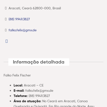
Aracati, Ceará 62800-000, Brasil
(88) 9949.3827
falko.felix@gmx.de
Informação detalhada
Falko Felix Fischer
Local:
Aracati – CE
E-mail:
falko.felix@gmx.de
Telefone:
(88) 9949.3827
Área de atuação:
No Ceará em Aracati, Canoa
Quebrada e Quixadá. Em Rio grande do Norte, Assu.