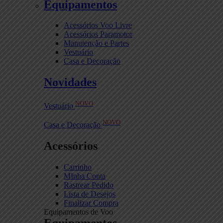
Equipamentos
Acessórios Voo Livre
Acessórios Paramotor
Manutenção e Partes
Vestuário
Casa e Decoração
Novidades
NOVO
Vestuário
NOVO
Casa e Decoração
Acessórios
Carrinho
MInha Conta
Rastrear Pedido
Lista de Desejos
Finalizar Compra
Equipamentos de Voo
Equipamentos