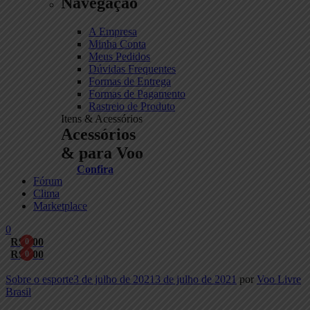
Navegação
A Empresa
Minha Conta
Meus Pedidos
Dúvidas Frequentes
Formas de Entrega
Formas de Pagamento
Rastreio de Produto
Itens & Acessórios
Acessórios
& para Voo
Confira
Fórum
Clima
Marketplace
0
R$
0,00
0
R$
0,00
0
Menu
Categories
Sobre o esporte
3 de julho de 2021
3 de julho de 2021
por
Voo Livre
Brasil