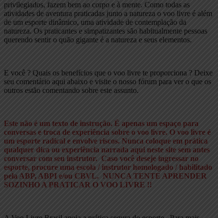
privilegiados, fazem bem ao corpo e à mente. Como todas as
atividades de aventura praticadas junto a natureza o voo livre é além
de um esporte dinâmico, uma atividade de contemplação da
natureza. Os praticantes e simpatizantes são habitualmente pessoas
querendo sentir o quão gigante é a natureza e seus elementos.
E você ? Quais os benefícios que o voo livre te proporciona ? Deixe
seu comentário aqui abaixo e visite o nosso fórum para ver o que os
outros estão comentando sobre este assunto.
Este não é um texto de instrução. É apenas um espaço para
conversas e troca de experiência sobre o voo livre. O voo livre é
um esporte radical e envolve riscos. Nunca coloque em prática
qualquer dica ou experiência narrada aqui neste site sem antes
conversar com seu instrutor. Caso você deseje ingressar no
esporte, procure uma escola / instrutor homologado / habilitado
pela ABP, ABPI e/ou CBVL. NUNCA TENTE APRENDER
SOZINHO A PRATICAR O VOO LIVRE !!
A Voo Livre Brasil apoia a prática segura do esporte. Para mais