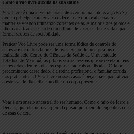
Como o voo livre auxilia na sua saúde
Voo Livre é uma atividade física de aventura na natureza (AFAN),
onde a principal caraterística é decolar de um local elevado e
manter-se voando utilizando correntes de ar. A maioria dos pilotos e
pilotas realizam o esporte como fonte de lazer, estilo de vida e para
formar grupos de sociabilidade.
Praticar Voo Livre pode ser uma forma lúdica de controle do
estresse e de outros fatores de risco. Segundo uma pesquisa
realizada pelo Centro de Ciências da Saúde da Universidade
Estadual de Maringá, os pilotos são as pessoas que se revelam mais
estressadas, dentre todos os esportes radicais analisados. O fator
predominante desse dado, é a rotina profissional e familiar corrida
dos praticantes. O Voo Livre nesses casos é peça chave para aliviar
o estresse do dia a dia e auxiliar no corpo presente.
Voar é um anseio ancestral do ser humano. Como o mito de Ícaro e
Dédalo, quando ambos fogem da prisão por meio do engenhoso uso
de asas de cera.
A sensação de voar pode ser benéfica à saúde, pois é vista como a