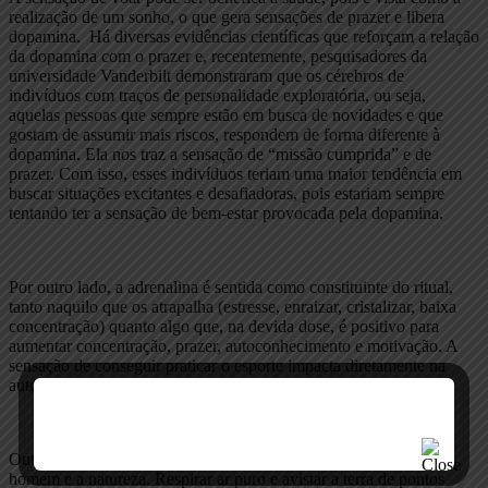
realização de um sonho, o que gera sensações de prazer e libera
dopamina. Há diversas evidências científicas que reforçam a relação
da dopamina com o prazer e, recentemente, pesquisadores da
universidade Vanderbilt demonstraram que os cérebros de
indivíduos com traços de personalidade exploratória, ou seja,
aquelas pessoas que sempre estão em busca de novidades e que
gostam de assumir mais riscos, respondem de forma diferente à
dopamina. Ela nos traz a sensação de “missão cumprida” e de
prazer. Com isso, esses indivíduos teriam uma maior tendência em
buscar situações excitantes e desafiadoras, pois estariam sempre
tentando ter a sensação de bem-estar provocada pela dopamina.
Por outro lado, a adrenalina é sentida como constituinte do ritual,
tanto naquilo que os atrapalha (estresse, enraizar, cristalizar, baixa
concentração) quanto algo que, na devida dose, é positivo para
aumentar concentração, prazer, autoconhecimento e motivação. A
sensação de conseguir praticar o esporte impacta diretamente na
autoestima do piloto, aumenta sua segurança e confiança.
Outro ponto que vale ressaltar, é o aumento do contato entre o
homem e a natureza. Respirar ar puro e avistar a terra de pontos