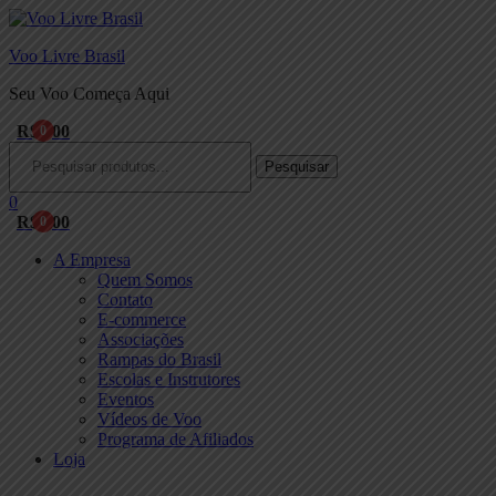
Voo Livre Brasil
Seu Voo Começa Aqui
R$
0,00
0
Menu
Procurar:
Pesquisar
0
R$
0,00
0
A Empresa
Quem Somos
Contato
E-commerce
Associações
Rampas do Brasil
Escolas e Instrutores
Eventos
Vídeos de Voo
Programa de Afiliados
Loja