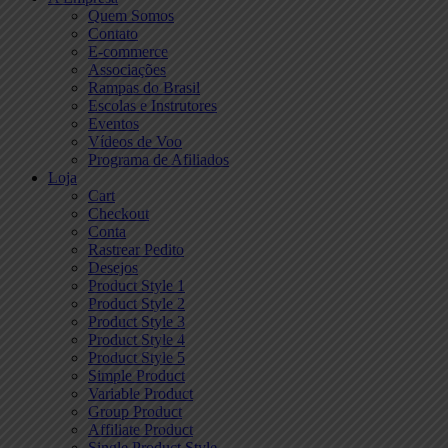
Quem Somos
Contato
E-commerce
Associações
Rampas do Brasil
Escolas e Instrutores
Eventos
Vídeos de Voo
Programa de Afiliados
Loja
Cart
Checkout
Conta
Rastrear Pedito
Desejos
Product Style 1
Product Style 2
Product Style 3
Product Style 4
Product Style 5
Simple Product
Variable Product
Group Product
Affiliate Product
Single Product Style