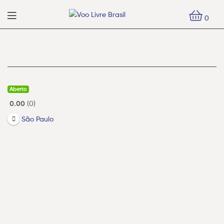
Voo
0
Livre
Voo
Brasil
Livre
Brasil
Aberto
0.00
0
São Paulo