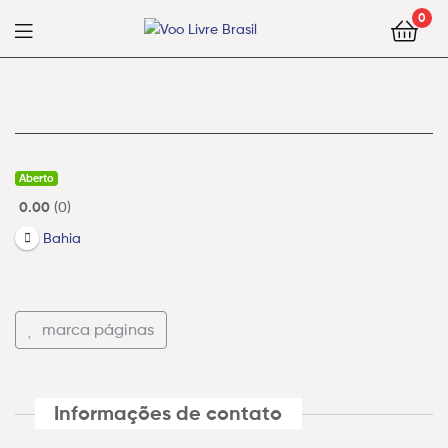
Voo
0
Livre
Voo
Brasil
Livre
Brasil
Aberto
0.00
0
Bahia
marca páginas
Informações de contato