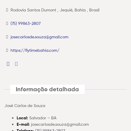
Rodovia Santos Dumont , Jequié, Bahia , Brasil
(75) 99863-2807
josecarlosde.souza@gmail.com
https://flytimebahia.com/
Informação detalhada
José Carlos de Souza
Local:
Salvador – BA
E-mail:
josecarlosde.souza@gmail.com
Telefone:
(75) 99863-2807