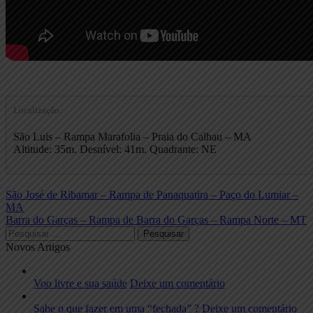
Localização:
São Luis – Rampa Marafolia – Praia do Calhau – MA
Altitude: 35m. Desnível: 41m. Quadrante: NE
Navegação
Previous
São José de Ribamar – Rampa de Panaquatira – Paço do Lumiar –
post:
MA
de
Next
Barra do Garças – Rampa de Barra do Garças – Rampa Norte – MT
Post
post:
Pesquisar
por:
Novos Artigos
Voo livre e sua saúde
Deixe um comentário
Sabe o que fazer em uma “fechada” ?
Deixe um comentário