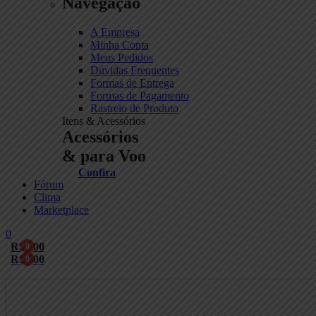
Navegação
A Empresa
Minha Conta
Meus Pedidos
Dúvidas Frequentes
Formas de Entrega
Formas de Pagamento
Rastreio de Produto
Itens & Acessórios
Acessórios
& para Voo
Confira
Fórum
Clima
Marketplace
0
R$
0,00
0
R$
0,00
0
Menu