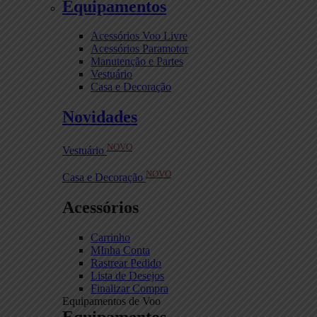
Equipamentos
Acessórios Voo Livre
Acessórios Paramotor
Manutenção e Partes
Vestuário
Casa e Decoração
Novidades
NOVO
Vestuário
NOVO
Casa e Decoração
Acessórios
Carrinho
MInha Conta
Rastrear Pedido
Lista de Desejos
Finalizar Compra
Equipamentos de Voo
Equipamentos