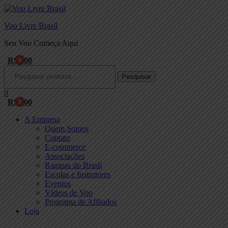
Voo Livre Brasil
Seu Voo Começa Aqui
R$
0,00
0
Menu
Procurar:
Pesquisar
0
R$
0,00
0
A Empresa
Quem Somos
Contato
E-commerce
Associações
Rampas do Brasil
Escolas e Instrutores
Eventos
Vídeos de Voo
Programa de Afiliados
Loja