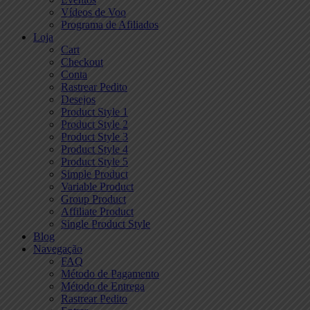
Vídeos de Voo
Programa de Afiliados
Loja
Cart
Checkout
Conta
Rastrear Pedito
Desejos
Product Style 1
Product Style 2
Product Style 3
Product Style 4
Product Style 5
Simple Product
Variable Product
Group Product
Affiliate Product
Single Product Style
Blog
Navegação
FAQ
Método de Pagamento
Método de Entrega
Rastrear Pedito