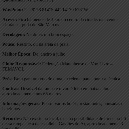
WayPoint:
2° 28′ 58.814″S 44° 14′ 39.678″W
Acesso:
Fica há menos de 3 km do centro da cidade, na avenida
Litorânea, praia de São Marcus.
Decolagem:
Na duna, um bom espaço.
Pouso:
Restrito, ou na areia da praia.
Melhor Época:
De janeiro a julho.
Clube Responsável:
Federação Maranhense de Voo Livre –
FEMAVOL.
Prós:
Bom para um voo de duna, excelente para apurar a técnica.
Contras:
Desnível da rampa e o voo é feito em baixa altura,
aproximadamente uns 65 metros.
Informações gerais:
Possui vários hotéis, restaurantes, pousadas e
barzinhos.
Recordes:
Não existe no local, mas há possibilidade de irmos no lift
dessa rampa até a da escolinha Gaviões do Ar, aproximadamente 3
km de lift.