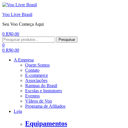
Voo Livre Brasil
Seu Voo Começa Aqui
0
R$
0,00
Menu
Procurar:
Pesquisar
0
0
R$
0,00
A Empresa
Quem Somos
Contato
E-commerce
Associações
Rampas do Brasil
Escolas e Instrutores
Eventos
Vídeos de Voo
Programa de Afiliados
Loja
Equipamentos