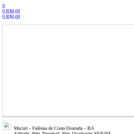
0
0
R$
0,00
0
R$
0,00
Menu
Mucuri – Falésias de Costa Dourada – BA
Altitude: 40m. Desnível: 40m. Quadrante: SE|E|NE