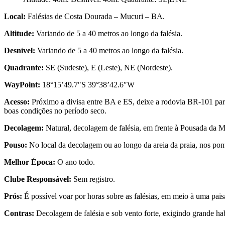
Local:
Falésias de Costa Dourada – Mucuri – BA.
Altitude:
Variando de 5 a 40 metros ao longo da falésia.
Desnível:
Variando de 5 a 40 metros ao longo da falésia.
Quadrante:
SE (Sudeste), E (Leste), NE (Nordeste).
WayPoint:
18°15’49.7″S 39°38’42.6″W
Acesso:
Próximo a divisa entre BA e ES, deixe a rodovia BR-101 para
boas condições no período seco.
Decolagem:
Natural, decolagem de falésia, em frente à Pousada da Mar
Pouso:
No local da decolagem ou ao longo da areia da praia, nos ponto
Melhor Época:
O ano todo.
Clube Responsável:
Sem registro.
Prós:
É possível voar por horas sobre as falésias, em meio à uma pai
Contras:
Decolagem de falésia e sob vento forte, exigindo grande hab