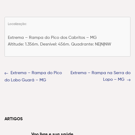
Localização:
Extrema – Rampa do Pico dos Cabritos – MG
Altitude: 1.356m. Desnível: 456m. Quadrante: NE|N|NW
Extrema – Rampa do Pico
Extrema – Rampa na Serra do
Lopo – MG
do Lobo Guará – MG
ARTIGOS
Voo livre e sua saúde