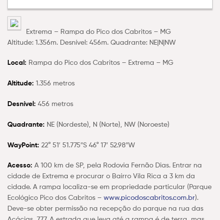
Extrema – Rampa do Pico dos Cabritos – MG
Altitude: 1.356m. Desnível: 456m. Quadrante: NE|N|NW
Local:
Rampa do
Pico dos Cabritos – Extrema – MG
Altitude:
1.356 metros
Desnível:
456 metros
Quadrante:
NE (Nordeste), N (Norte), NW (Noroeste)
WayPoint:
22° 51′ 51.775″S 46° 17′ 52.98″W
Acesso:
A 100 km de SP, pela Rodovia Fernão Dias. Entrar na
cidade de Extrema e procurar o Bairro Vila Rica a 3 km da
cidade. A rampa localiza-se em propriedade particular (Parque
Ecológico Pico dos Cabritos –
www.picodoscabritos.com.br
).
Deve-se obter permissão na recepção do parque na rua das
Acácias, 777. A estrada que leva até a rampa é de terra, mas