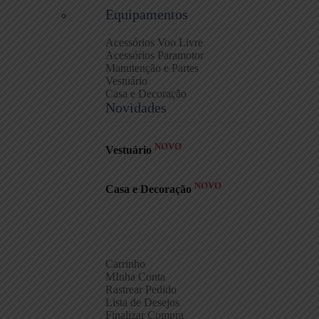
Equipamentos
Acessórios Voo Livre
Acessórios Paramotor
Manutenção e Partes
Vestuário
Casa e Decoração
Novidades
NOVO
Vestuário
NOVO
Casa e Decoração
Acessórios
Carrinho
MInha Conta
Rastrear Pedido
Lista de Desejos
Finalizar Compra