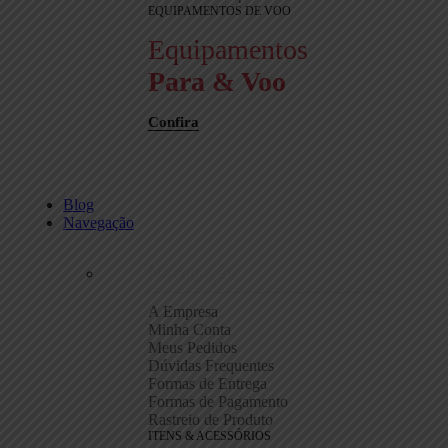
EQUIPAMENTOS DE VOO
Equipamentos
Para & Voo
Confira
Blog
Navegação
Navegação
A Empresa
Minha Conta
Meus Pedidos
Dúvidas Frequentes
Formas de Entrega
Formas de Pagamento
Rastreio de Produto
ITENS & ACESSÓRIOS