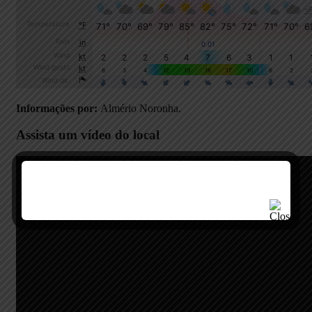
Informações por:
Almério Noronha.
Assista um vídeo do local