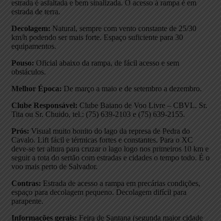
estrada é asfaltada e bem sinalizada. O acesso à rampa é em
estrada de terra.
Decolagem:
Natural, sempre com vento constante de 25/30
km/h podendo ser mais forte. Espaço suficiente para 30
equipamentos.
Pouso:
Oficial abaixo da rampa, de fácil acesso e sem
obstáculos.
Melhor Época:
De março a maio e de setembro a dezembro.
Clube Responsável:
Clube Baiano de Voo Livre – CBVL. Sr.
Tita ou Sr. Chuido, tel.: (75) 639-2103 e (75) 639-2155.
Prós:
Visual muito bonito do lago da represa de Pedra do
Cavalo. Lift fácil e térmicas fortes e constantes. Para o XC
deve-se ter altura para cruzar o lago logo nos primeiros 10 km e
seguir a rota do sertão com estradas e cidades o tempo todo. É o
voo mais perto de Salvador.
Contras:
Estrada de acesso a rampa em precárias condições,
espaço para decolagem pequeno. Decolagem difícil para
parapente.
Informações gerais:
Feira de Santana (segunda maior cidade