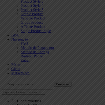
Product Style 3
Product Style 4
Product Style 5
Simple Product
Variable Product
Group Product
Affiliate Product
Single Product Style
Blog
Navegação
FAQ
Método de Pagamento
Método de Entrega
Rastrear Pedito
Entrar
Fórum
Clima
Marketplace
Pesquisar
Hide similarities