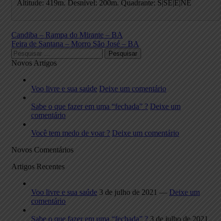
Altitude: 419m. Desnível: 200m. Quadrante: S|SE|E|NE
Candiba – Rampa do Mirante – BA
Feira de Santana – Morro São José – BA
Novos Artigos
Voo livre e sua saúde
Deixe um comentário
Sabe o que fazer em uma “fechada” ?
Deixe um
comentário
Você tem medo de voar ?
Deixe um comentário
Novos Comentários
Artigos Recentes
Voo livre e sua saúde
3 de julho de 2021 —
Deixe um
comentário
Sabe o que fazer em uma “fechada” ?
3 de julho de 2021