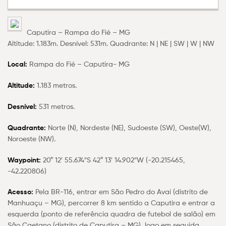
Caputira – Rampa do Fié – MG
Altitude: 1.183m. Desnível: 531m. Quadrante: N | NE | SW | W | NW
Local:
Rampa do Fié – Caputira- MG
Altitude:
1.183 metros.
Desnível:
531 metros.
Quadrante:
Norte (N), Nordeste (NE), Sudoeste (SW), Oeste(W),
Noroeste (NW).
Waypoint:
20° 12′ 55.674″S 42° 13′ 14.902″W (-20.215465,
-42.220806)
Acesso:
Pela BR-116, entrar em São Pedro do Avaí (distrito de
Manhuaçu – MG), percorrer 8 km sentido a Caputira e entrar a
esquerda (ponto de referência quadra de futebol de salão) em
São Caetano (distrito de Caputira – MG), logo em seguida,