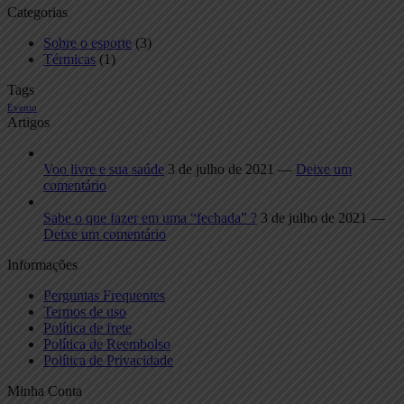
Categorias
Sobre o esporte
(3)
Térmicas
(1)
Tags
Evento
Artigos
Voo livre e sua saúde
3 de julho de 2021 —
Deixe um
comentário
Sabe o que fazer em uma “fechada” ?
3 de julho de 2021 —
Deixe um comentário
Informações
Perguntas Frequentes
Termos de uso
Política de frete
Política de Reembolso
Política de Privacidade
Minha Conta