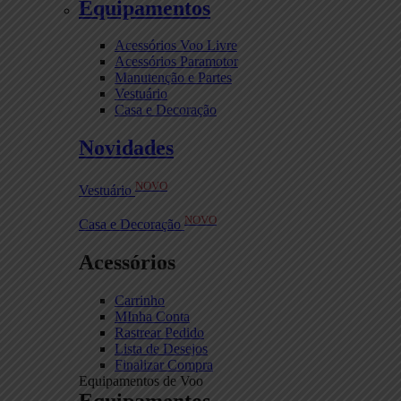
Equipamentos
Acessórios Voo Livre
Acessórios Paramotor
Manutenção e Partes
Vestuário
Casa e Decoração
Novidades
NOVO
Vestuário
NOVO
Casa e Decoração
Acessórios
Carrinho
MInha Conta
Rastrear Pedido
Lista de Desejos
Finalizar Compra
Equipamentos de Voo
Equipamentos