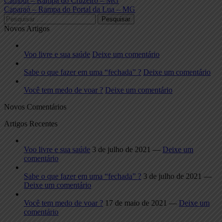
Navegação
Cambuí – Rampa do Cruzeiro – MG
post:
Next
Caparaó – Rampa do Portal da Lua – MG
de
post:
Pesquisar
Post
por:
Novos Artigos
Voo livre e sua saúde
Deixe um comentário
Sabe o que fazer em uma “fechada” ?
Deixe um comentário
Você tem medo de voar ?
Deixe um comentário
Novos Comentários
Artigos Recentes
Voo livre e sua saúde
3 de julho de 2021 —
Deixe um
comentário
Sabe o que fazer em uma “fechada” ?
3 de julho de 2021 —
Deixe um comentário
Você tem medo de voar ?
17 de maio de 2021 —
Deixe um
comentário