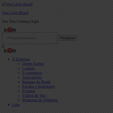
Voo Livre Brasil
Seu Voo Começa Aqui
R$
0,00
0
Menu
Procurar:
Pesquisar
0
R$
0,00
0
A Empresa
Quem Somos
Contato
E-commerce
Associações
Rampas do Brasil
Escolas e Instrutores
Eventos
Vídeos de Voo
Programa de Afiliados
Loja