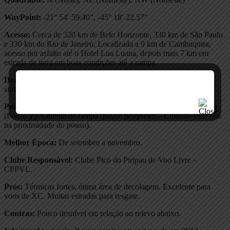
WayPoint:
-21° 54′ 59.40″, -45° 18′ 22.57″
Acesso:
Cerca de 320 km de Belo Horizonte, 330 km de São Paulo
e 330 km do Rio de Janeiro. Localizada a 9 km de Cambuquira,
acesso por asfalto até o Hotel Lua Luana, depois mais 7 km em
estrada de terra em boas condições até a rampa.
Decolagem:
Rampa natural, possibilidade de várias decolagens
simultâneas.
Pouso:
A frente da rampa (pouso das poncans) A direita da rampa
(Pouso Y) A direita da rampa (pouso pesqueiro – Cuidado com fios
na proximidade do pouso).
Melhor Época:
De setembro a novembro.
Clube Responsável:
Clube Pico do Piripau de Voo Livre –
CPPVL.
Prós:
Térmicas fortes, ótima área de decolagem. Excelente para
voos de XC. Muitas estradas para resgate.
Contras:
Pouco desnível em relação ao relevo abaixo.