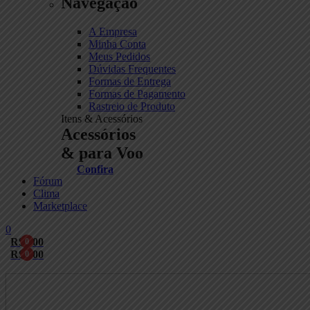
Navegação
A Empresa
Minha Conta
Meus Pedidos
Dúvidas Frequentes
Formas de Entrega
Formas de Pagamento
Rastreio de Produto
Itens & Acessórios
Acessórios
& para Voo
Confira
Fórum
Clima
Marketplace
0
R$
0,00
0
R$
0,00
0
Menu