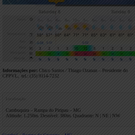
Informações por:
Chico Santos / Thiago Ozanan – Presidente do
CPPVL, tel.: (35) 9114-7232
Localização:
Cambuquira – Rampa do Piripau – MG
Altitude: 1.250m. Desnível: 380m. Quadrante: N | NE | NW
Previous