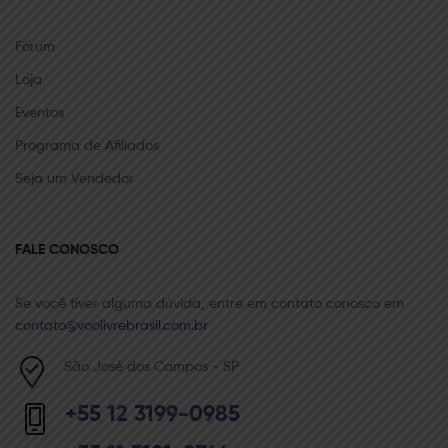
Fórum
Loja
Eventos
Programa de Afiliados
Seja um Vendedor
FALE CONOSCO
Se você tiver alguma dúvida, entre em contato conosco em
contato@voolivrebrasil.com.br
São José dos Campos - SP
+55 12 3199-0985