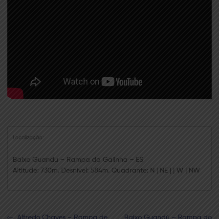
Localização:
Baixo Guandu – Rampa da Galinha – ES
Altitude: 730m. Desnível: 584m. Quadrante: N | NE | | W | NW
Navegação
Previous
Next
Alfredo Chaves – Rampa de
Baixo Guandú – Rampa do