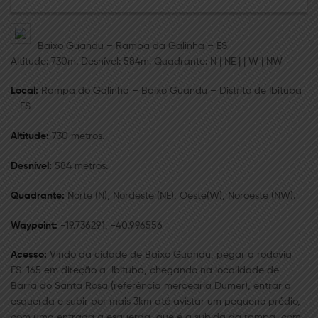
Baixo Guandu – Rampa da Galinha – ES
Altitude: 730m. Desnível: 584m. Quadrante: N | NE | | W | NW
Local:
Rampa do Galinha – Baixo Guandu – Distrito de Ibituba
– ES
Altitude:
730 metros.
Desnível:
584 metros.
Quadrante:
Norte (N), Nordeste (NE), Oeste(W), Noroeste (NW).
Waypoint:
-19.736291, -40.996556
Acesso:
Vindo da cidade de Baixo Guandu, pegar a rodovia
ES-165 em direção a Ibituba, chegando na localidade de
Barra do Santa Rosa (referência mercearia Dumer), entrar a
esquerda e subir por mais 3km até avistar um pequeno prédio,
com uma entrada a esquerda, que é a subida da rampa, com