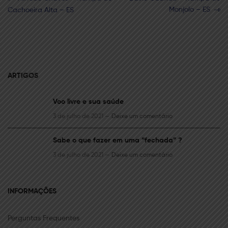
post:
post:
Monjolo – ES
Cachoeira Alta – ES
de
Post
ARTIGOS
Voo livre e sua saúde
3 de julho de 2021 —
Deixe um comentário
Sabe o que fazer em uma “fechada” ?
3 de julho de 2021 —
Deixe um comentário
INFORMAÇÕES
Perguntas Frequentes