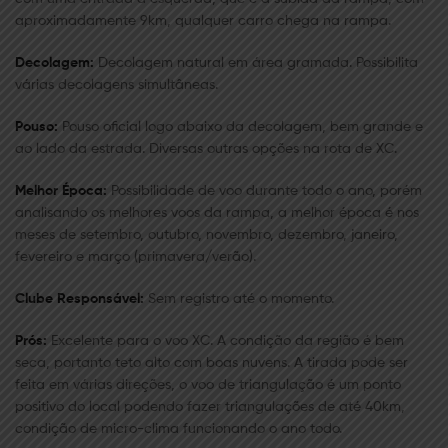
aproximadamente 9km, qualquer carro chega na rampa.
Decolagem:
Decolagem natural em área gramada. Possibilita
várias decolagens simultâneas.
Pouso:
Pouso oficial logo abaixo da decolagem, bem grande e
ao lado da estrada. Diversas outras opções na rota de XC.
Melhor Época:
Possibilidade de voo durante todo o ano, porém
analisando os melhores voos da rampa, a melhor época é nos
meses de setembro, outubro, novembro, dezembro, janeiro,
fevereiro e março (primavera/verão).
Clube Responsável:
Sem registro até o momento.
Prós:
Excelente para o voo XC. A condição da região é bem
seca, portanto teto alto com boas nuvens. A tirada pode ser
feita em várias direções, o voo de triangulação é um ponto
positivo do local podendo fazer triangulações de até 40km,
condição de micro-clima funcionando o ano todo.