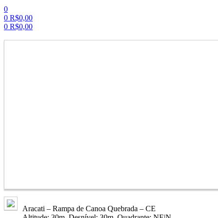
0
0
R$
0,00
0
R$
0,00
Menu
Aracati – Rampa de Canoa Quebrada – CE
Altitude: 30m. Desnível: 30m. Quadrante: NE|N