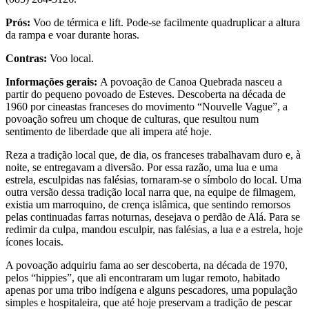
Prós:
Voo de térmica e lift. Pode-se facilmente quadruplicar a altura
da rampa e voar durante horas.
Contras:
Voo local.
Informações gerais:
A povoação de Canoa Quebrada nasceu a
partir do pequeno povoado de Esteves. Descoberta na década de
1960 por cineastas franceses do movimento “Nouvelle Vague”, a
povoação sofreu um choque de culturas, que resultou num
sentimento de liberdade que ali impera até hoje.
Reza a tradição local que, de dia, os franceses trabalhavam duro e, à
noite, se entregavam a diversão. Por essa razão, uma lua e uma
estrela, esculpidas nas falésias, tornaram-se o símbolo do local. Uma
outra versão dessa tradição local narra que, na equipe de filmagem,
existia um marroquino, de crença islâmica, que sentindo remorsos
pelas continuadas farras noturnas, desejava o perdão de Alá. Para se
redimir da culpa, mandou esculpir, nas falésias, a lua e a estrela, hoje
ícones locais.
A povoação adquiriu fama ao ser descoberta, na década de 1970,
pelos “hippies”, que ali encontraram um lugar remoto, habitado
apenas por uma tribo indígena e alguns pescadores, uma população
simples e hospitaleira, que até hoje preservam a tradição de pescar