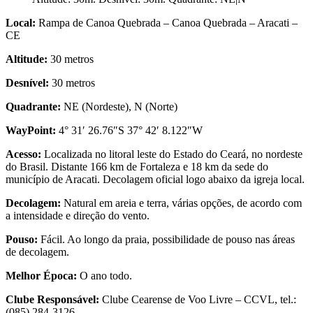
Local:
Rampa de Canoa Quebrada – Canoa Quebrada – Aracati –
CE
Altitude:
30 metros
Desnível:
30 metros
Quadrante:
NE (Nordeste), N (Norte)
WayPoint:
4° 31′ 26.76″S 37° 42′ 8.122″W
Acesso:
Localizada no litoral leste do Estado do Ceará, no nordeste
do Brasil. Distante 166 km de Fortaleza e 18 km da sede do
município de Aracati. Decolagem oficial logo abaixo da igreja local.
Decolagem:
Natural em areia e terra, várias opções, de acordo com
a intensidade e direção do vento.
Pouso:
Fácil. Ao longo da praia, possibilidade de pouso nas áreas
de decolagem.
Melhor Época:
O ano todo.
Clube Responsável:
Clube Cearense de Voo Livre – CCVL, tel.:
(085) 284-3126.