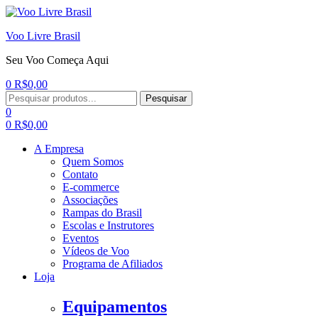
Voo Livre Brasil
Seu Voo Começa Aqui
0
R$
0,00
Menu
Procurar:
Pesquisar
0
0
R$
0,00
A Empresa
Quem Somos
Contato
E-commerce
Associações
Rampas do Brasil
Escolas e Instrutores
Eventos
Vídeos de Voo
Programa de Afiliados
Loja
Equipamentos