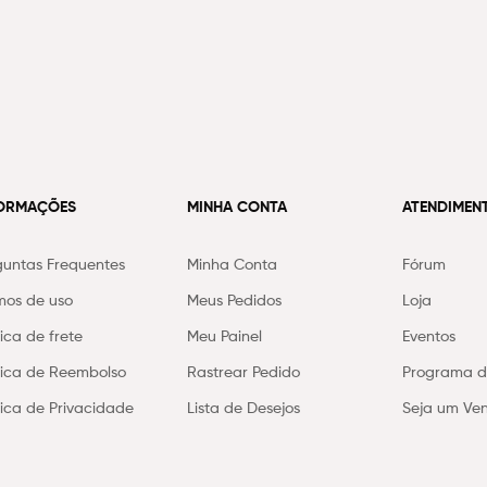
FORMAÇÕES
MINHA CONTA
ATENDIMEN
guntas Frequentes
Minha Conta
Fórum
mos de uso
Meus Pedidos
Loja
tica de frete
Meu Painel
Eventos
ítica de Reembolso
Rastrear Pedido
Programa de
ítica de Privacidade
Lista de Desejos
Seja um Ve