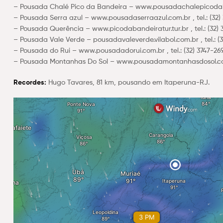
– Pousada Chalé Pico da Bandeira – www.pousadachalepicodaband
– Pousada Serra azul – www.pousadaserraazul.com.br , tel.: (32) 
– Pousada Querência – www.picodabandeiratur.tur.br , tel.: (32) 
– Pousada Vale Verde – pousadavaleverde.vilabol.com.br , tel.: (3
– Pousada do Rui – www.pousadadorui.com.br , tel.: (32) 3747-269
– Pousada Montanhas Do Sol – www.pousadamontanhasdosol.com.b
Recordes:
Hugo Tavares, 81 km, pousando em Itaperuna-RJ.