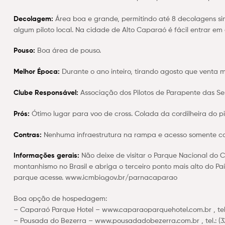
Decolagem:
Área boa e grande, permitindo até 8 decolagens s
algum piloto local. Na cidade de Alto Caparaó é fácil entrar em 
Pouso:
Boa área de pouso.
Melhor Época:
Durante o ano inteiro, tirando agosto que venta m
Clube Responsável:
Associação dos Pilotos de Parapente das S
Prós:
Ótimo lugar para voo de cross. Colada da cordilheira do p
Contras:
Nenhuma infraestrutura na rampa e acesso somente com 
Informações gerais:
Não deixe de visitar o Parque Nacional do
montanhismo no Brasil e abriga o terceiro ponto mais alto do Paí
parque acesse. www.icmbio.gov.br/parnacaparao
Boa opção de hospedagem:
– Caparaó Parque Hotel – www.caparaoparquehotel.com.br , tel.:
– Pousada do Bezerra – www.pousadadobezerra.com.br , tel.: (32