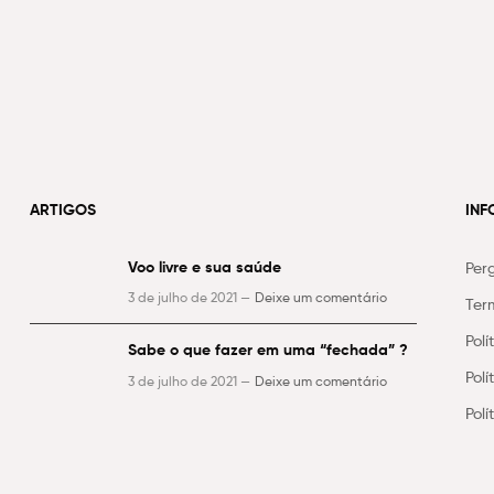
ARTIGOS
IN
Voo livre e sua saúde
Per
3 de julho de 2021 —
Deixe um comentário
Ter
Polí
Sabe o que fazer em uma “fechada” ?
Pol
3 de julho de 2021 —
Deixe um comentário
Pol