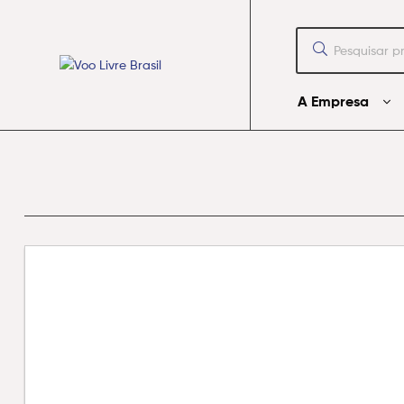
Voo
Livre
Brasil
Voo
A Empresa
Livre
Brasil
Seu
Voo
Começa
Aqui