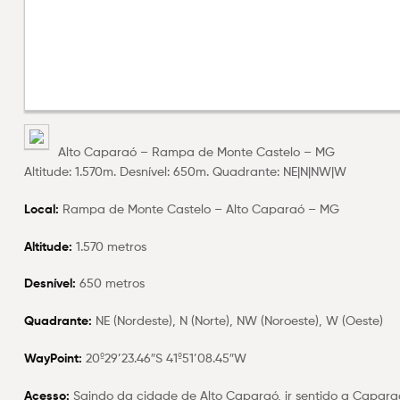
Alto Caparaó – Rampa de Monte Castelo – MG
Altitude: 1.570m. Desnível: 650m. Quadrante: NE|N|NW|W
Local:
Rampa de Monte Castelo – Alto Caparaó – MG
Altitude:
1.570 metros
Desnível:
650 metros
Quadrante:
NE (Nordeste), N (Norte), NW (Noroeste), W (Oeste)
WayPoint:
20º29’23.46″S 41º51’08.45″W
Acesso:
Saindo da cidade de Alto Caparaó, ir sentido a Caparaó