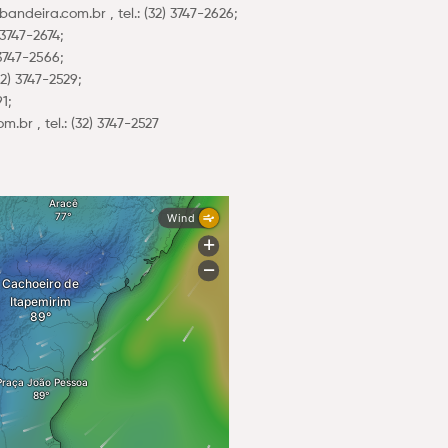
eira.com.br , tel.: (32) 3747-2626;
3747-2674;
3747-2566;
2) 3747-2529;
1;
r , tel.: (32) 3747-2527