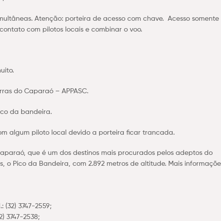
imultâneas. Atenção: porteira de acesso com chave. Acesso soment
contato com pilotos locais e combinar o voo.
uito.
erras do Caparaó – APPASC.
ico da bandeira.
algum piloto local devido a porteira ficar trancada.
 Caparaó, que é um dos destinos mais procurados pelos adeptos do
s, o Pico da Bandeira, com 2.892 metros de altitude. Mais informaçõe
 (32) 3747-2559;
) 3747-2538;