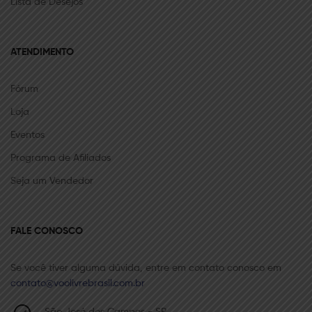
Lista de Desejos
ATENDIMENTO
Fórum
Loja
Eventos
Programa de Afiliados
Seja um Vendedor
FALE CONOSCO
Se você tiver alguma dúvida, entre em contato conosco em
contato@voolivrebrasil.com.br
São José dos Campos - SP