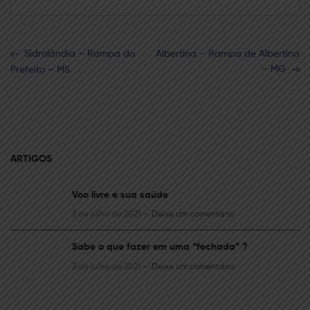
Sidrolândia – Rampa do
Albertina – Rampa de Albertina
– MG
Prefeito – MS
ARTIGOS
Voo livre e sua saúde
3 de julho de 2021 —
Deixe um comentário
Sabe o que fazer em uma “fechada” ?
3 de julho de 2021 —
Deixe um comentário