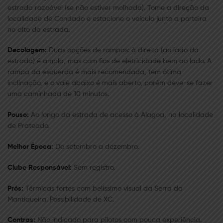
estrada razoável (se não estiver molhada). Tome a direção da
localidade de Condado e estacione o veículo junto a porteira
no alto da estrada.
Decolagem:
Duas opções de rampas: à direita (ao lado da
estrada) é ampla, mas com ﬁos de eletricidade bem ao lado. A
rampa da esquerda é mais recomendada, tem ótima
inclinação, e o vale abaixo é mais aberto, porém deve-se fazer
uma caminhada de 10 minutos.
Pouso:
Ao longo da estrada de acesso à Alagoa, na localidade
de Prateado.
Melhor Época:
De setembro a dezembro.
Clube Responsável:
Sem registro.
Prós:
Térmicas fortes com belíssimo visual da Serra da
Mantiqueira. Possibilidade de XC.
Contras:
Não indicado para pilotos com pouca experiência.