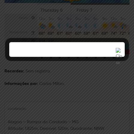
Recordes:
Sem registro.
Informações por:
Carlos Millan.
Localização:
Alagoa – Rampa do Condado – MG
Altitude: 1.825m. Desnível: 520m. Quadrante: N|NW