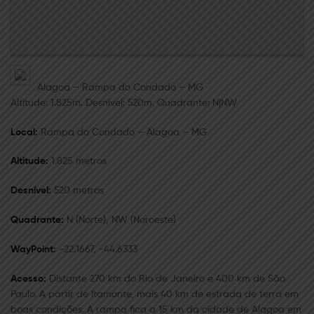
Alagoa – Rampa do Condado – MG
Altitude: 1.825m. Desnível: 520m. Quadrante: N|NW
Local:
Rampa do Condado – Alagoa – MG
Altitude:
1.825 metros
Desnível:
520 metros
Quadrante:
N (Norte), NW (Noroeste)
WayPoint:
-22.1667, -44.6333
Acesso:
Distante 270 km do Rio de Janeiro e 400 km de São
Paulo. A partir de Itamonte, mais 40 km de estrada de terra em
boas condições. A rampa ﬁca a 15 km da cidade de Alagoa em