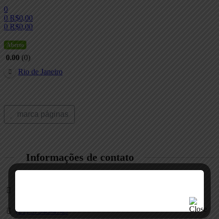
0
0
R$
0,00
0
R$
0,00
Menu
Aberto
0.00
0
Rio de Janeiro
marca páginas
Informações de contato
Barra da Tijuca, Rio de Janeiro , Brasil
(21) 97948-4743