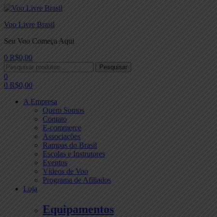
Voo Livre Brasil
Seu Voo Começa Aqui
0
R$
0,00
Menu
Procurar:
Pesquisar
0
0
R$
0,00
A Empresa
Quem Somos
Contato
E-commerce
Associações
Rampas do Brasil
Escolas e Instrutores
Eventos
Vídeos de Voo
Programa de Afiliados
Loja
Equipamentos