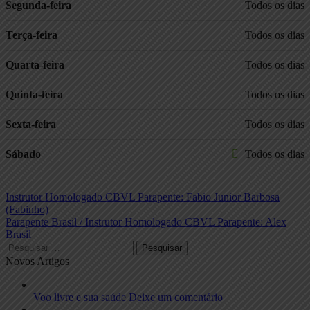
Segunda-feira
Todos os dias
Terça-feira
Todos os dias
Quarta-feira
Todos os dias
Quinta-feira
Todos os dias
Sexta-feira
Todos os dias
Sábado
Todos os dias
Navegação
Previous
Instrutor Homologado CBVL Parapente: Fabio Junior Barbosa
post:
(Fabinho)
de
Next
Parapente Brasil / Instrutor Homologado CBVL Parapente: Alex
Post
post:
Brasil
Pesquisar
por:
Novos Artigos
Voo livre e sua saúde
Deixe um comentário