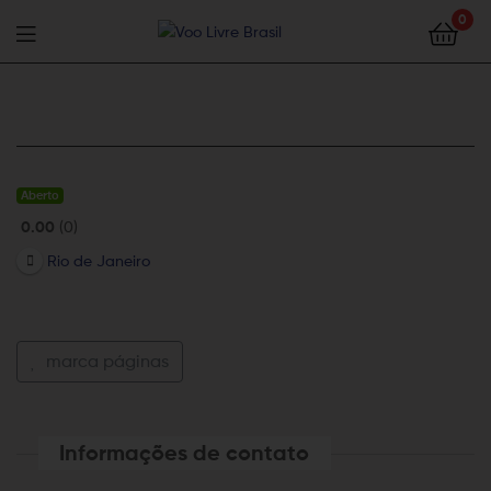
Voo
0
Livre
Voo
Brasil
Livre
Brasil
Aberto
0.00
0
Rio de Janeiro
marca páginas
Informações de contato