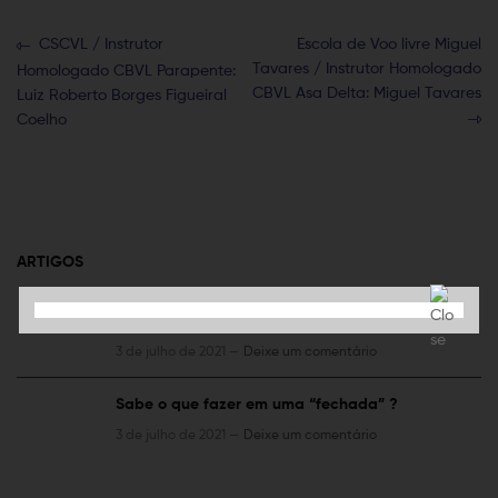
CSCVL / Instrutor
Escola de Voo livre Miguel
Tavares / Instrutor Homologado
Homologado CBVL Parapente:
CBVL Asa Delta: Miguel Tavares
Luiz Roberto Borges Figueiral
Coelho
ARTIGOS
Voo livre e sua saúde
3 de julho de 2021 —
Deixe um comentário
Sabe o que fazer em uma “fechada” ?
3 de julho de 2021 —
Deixe um comentário