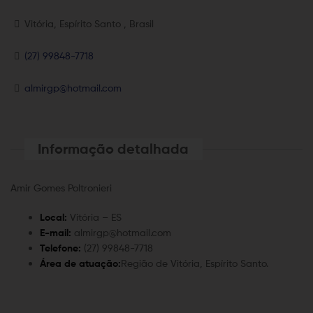
Vitória, Espírito Santo , Brasil
(27) 99848-7718
almirgp@hotmail.com
Informação detalhada
Amir Gomes Poltronieri
Local:
Vitória – ES
E-mail:
almirgp@hotmail.com
Telefone:
(27) 99848-7718
Área de atuação:
Região de Vitória, Espírito Santo.