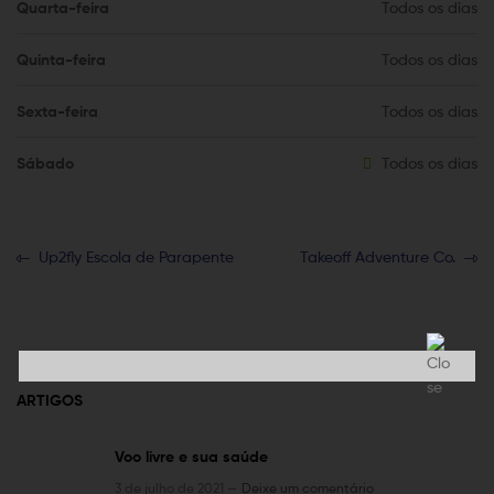
Quarta-feira
Todos os dias
Quinta-feira
Todos os dias
Sexta-feira
Todos os dias
Sábado
Todos os dias
Up2fly Escola de Parapente
Takeoff Adventure Co.
ARTIGOS
Voo livre e sua saúde
3 de julho de 2021 —
Deixe um comentário