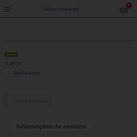
Voo
0
Livre
Voo
Brasil
Livre
Brasil
Aberto
0.00
0
Espírito Santo
marca páginas
Informações de contato